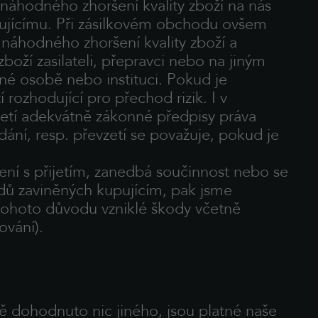
náhodného zhoršení kvality zboží na nás
pujícímu. Při zásilkovém obchodu ovšem
 náhodného zhoršení kvality zboží a
boží zasilateli, přepravci nebo na jiným
ené osobě nebo instituci. Pokud je
 rozhodující pro přechod rizik. I v
zetí adekvátně zákonné předpisy práva
dání, resp. převzetí se považuje, pokud je
lení s přijetím, zanedbá součinnost nebo se
dů zaviněných kupujícím, pak jsme
tohoto důvodu vzniklé škody včetně
ování).
ě dohodnuto nic jiného, jsou platné naše