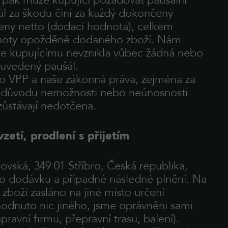
pak může kupující požadovat paušální
ál za škodu činí za každý dokončený
ceny netto (dodací hodnota), celkem
noty opožděně dodaného zboží. Nám
 že kupujícímu nevznikla vůbec žádná nebo
 uvedený paušál.
hto VPP a naše zákonná práva, zejména za
. z důvodu nemožnosti nebo neúnosnosti
zůstávají nedotčena.
zetí, prodlení s přijetím
ovská, 349 01 Stříbro, Česká republika,
ro dodávku a případné následné plnění. Na
zboží zasláno na jiné místo určení
hodnuto nic jiného, jsme oprávněni sami
ravní firmu, přepravní trasu, balení).