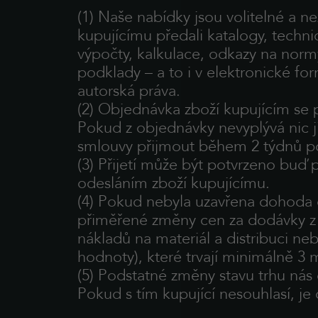
(1) Naše nabídky jsou volitelné a ne
kupujícímu předali katalogy, techni
výpočty, kalkulace, odkazy na norm
podklady – a to i v elektronické fo
autorská práva.
(2) Objednávka zboží kupujícím se 
Pokud z objednávky nevyplývá nic j
smlouvy přijmout během 2 týdnů po
(3) Přijetí může být potvrzeno buď
odesláním zboží kupujícímu.
(4) Pokud nebyla uzavřena dohoda o
přiměřené změny cen za dodávky 
nákladů na materiál a distribuci ne
hodnoty), které trvají minimálně 3 
(5) Podstatné změny stavu trhu ná
Pokud s tím kupující nesouhlasí, j