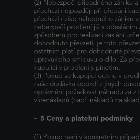
(2) Nebezpečí případného zániku a 
přechází nejpozději při předání ku
přechází riziko náhodného zániku a
nebezpečí prodlení již s odesláním z
způsobem pro realizaci zaslání urč
dohodnuto převzetí, je toto převzetí
ostatním platí pro dohodnuté přev
upravujícího smlouvu o dílo. Za pře
kupující v prodlení s přijetím.
(3) Pokud se kupující ocitne v prod
naše dodávka opozdí z jiných důvo
oprávněni požadovat náhradu za z 
vícenákladů (např. nákladů na sklad
5 Ceny a platební podmínky
(1) Pokud není v konkrétním případ