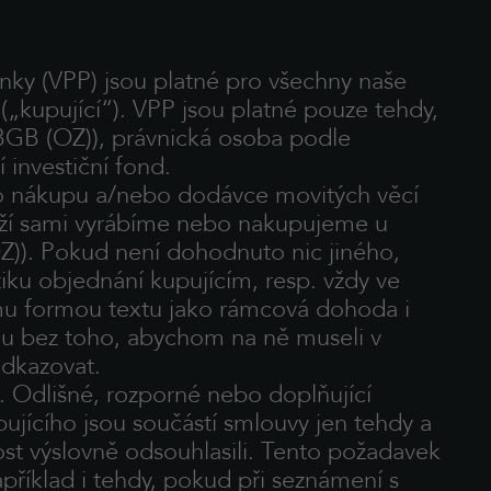
nky (VPP) jsou platné pro všechny naše
(„kupující“). VPP jsou platné pouze tehdy,
 BGB (OZ)), právnická osoba podle
 investiční fond.
 o nákupu a/nebo dodávce movitých věcí
boží sami vyrábíme nebo nakupujeme u
Z)). Pokud není dohodnuto nic jiného,
iku objednání kupujícím, resp. vždy ve
mu formou textu jako rámcová dohoda i
u bez toho, abychom na ně museli v
dkazovat.
. Odlišné, rozporné nebo doplňující
ícího jsou součástí smlouvy jen tehdy a
ost výslovně odsouhlasili. Tento požadavek
příklad i tehdy, pokud při seznámení s