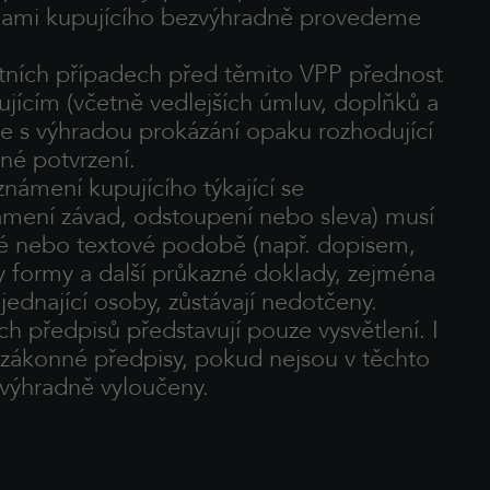
ami kupujícího bezvýhradně provedeme
étních případech před těmito VPP přednost
ujícím (včetně vedlejších úmluv, doplňků a
e s výhradou prokázání opaku rozhodující
né potvrzení.
známení kupujícího týkající se
námení závad, odstoupení nebo sleva) musí
mné nebo textové podobě (např. dopisem,
 formy a další průkazné doklady, zejména
ednající osoby, zůstávají nedotčeny.
h předpisů představují pouze vysvětlení. I
í zákonné předpisy, pokud nejsou v těchto
výhradně vyloučeny.