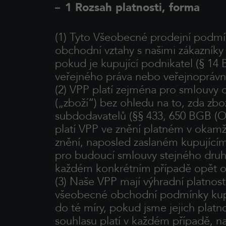
1 Rozsah platnosti, forma
(1) Tyto Všeobecné prodejní podmí
obchodní vztahy s našimi zákazníky 
pokud je kupující podnikatel (§ 14
veřejného práva nebo veřejnoprávní
(2) VPP platí zejména pro smlouvy
(„zboží“) bez ohledu na to, zda z
subdodavatelů (§§ 433, 650 BGB (O
platí VPP ve znění platném v okamž
znění, naposled zaslaném kupující
pro budoucí smlouvy stejného druh
každém konkrétním případě opět o
(3) Naše VPP mají výhradní platnost
všeobecné obchodní podmínky kupuj
do té míry, pokud jsme jejich platn
souhlasu platí v každém případě, na