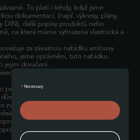
závazné. To platí i tehdy, když jsme
ckou dokumentaci, (např. výkresy, plány,
y DIN), další popisy produktů nebo
rmě, na která máme vyhrazena vlastnická a
považuje za závaznou nabídku smlouvy.
iného, jsme oprávněni, tuto nabídku
 jejím doručení.
 písemně (např. potvrzením zakázky) nebo
•
 pevné ceně, zůstávají vyhrazeny
Necessary
z důvodu změny mzdových nákladů,
bo zvýšení daní (zejm. daně z přidané
měsíce po uzavření smlouvy.
s opravňují k přiměřeným úpravám cen.
e oprávněn k odstoupení bez náhrady.