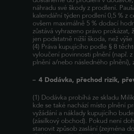
dostaneme do prodlení v dodávce, 
náhradu své škody z prodlení. Pauš
kalendářní týden prodlení 0,5 % z 
ovšem maximálně 5 % dodací hod
zůstává vyhrazeno právo prokázat,
jen podstatně nižší škoda, než výše
(4) Práva kupujícího podle § 8 těc
vyloučení povinnosti plnění (např
plnění a/nebo následného plnění), 
4 Dodávka, přechod rizik, přev
(1) Dodávka probíhá ze skladu Milík
kde se také nachází místo plnění p
vyžádání a náklady kupujícího bude 
(zásilkový obchod). Pokud není do
stanovit způsob zaslání (zejména dop