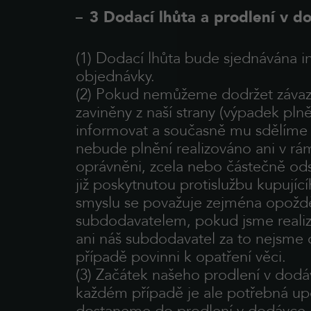
3 Dodací lhůta a prodlení v d
(1) Dodací lhůta bude sjednávána ind
objednávky.
(2) Pokud nemůžeme dodržet závazn
zaviněny z naší strany (výpadek pl
informovat a současně mu sdělíme
nebude plnění realizováno ani v r
oprávněni, zcela nebo částečně od
již poskytnutou protislužbu kupujíc
smyslu se považuje zejména opoždě
subdodavatelem, pokud jsme realizo
ani náš subdodavatel za to nejsme
případě povinni k opatření věci.
(3) Začátek našeho prodlení v dodá
každém případě je ale potřebná up