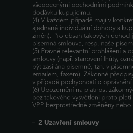
všeobecnými obchodními podmínk
dodávku kupujícímu.
(4) V každém případě mají v konkr
sjednané individuální dohody s kup
změn). Pro obsah takových dohod j
písemná smlouva, resp. naše písem
(5) Právně relevantní prohlášení a o
smlouvy (např. stanovení lhůty, oz
být zasílána písemně, tzn. v píse
emailem, faxem). Zákonné předpisy
v případě pochybností o oprávnění j
(6) Upozornění na platnost zákonnýc
bez takového vysvětlení proto plat
VPP bezprostředně změněny nebo 
2 Uzavření smlouvy